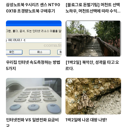
삼성노트북 9시리즈 센스 NT90
[블로그로 돈벌기팁] 머천트 선택
0X1B 초경량노트북 구매후기
노하우, 머천트선택에 따라 수익도
천차만별
우리집 인터넷 속도측정하는 방법
[1박2일] 북악산, 성곽을 타고 오
5가지
르다.
인터넷전화 VS 일반전화 요금비
1박2일에 나온 대왕 나방!
교