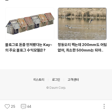
블로그로 돈좀 만져봤다는 Kay~
청둥오리 찍는데 200mm도 어림
의 주요 블로그 수익모델은?
없어, 최소한 500mm는 되야..
의안내
티스토리
로그인
고객센터
© Daum Corp.
25
64