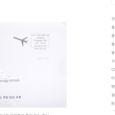
전
블
블
블
블
구
C
티
벤
결
윈