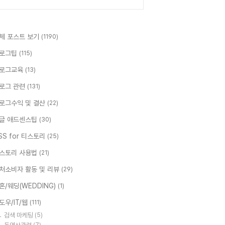
체 포스트 보기
(1190)
로그팁
(115)
로그교육
(13)
로그 관련
(131)
로그수익 및 결산
(22)
글 애드센스팁
(30)
SS for 티스토리
(25)
스토리 사용법
(21)
처소비자 활동 및 리뷰
(29)
혼/웨딩(WEDDING)
(1)
도우/IT/웹
(111)
검색 마케팅
(5)