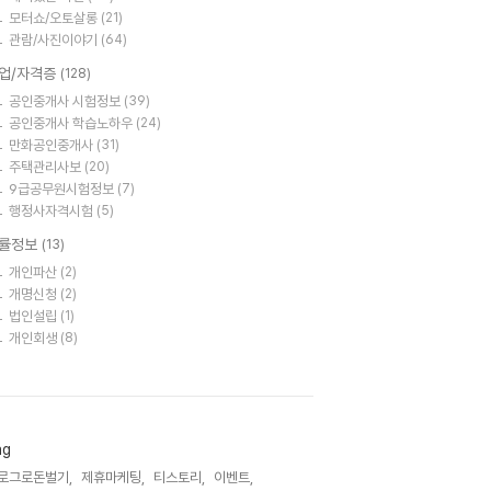
모터쇼/오토살롱
(21)
관람/사진이야기
(64)
업/자격증
(128)
공인중개사 시험정보
(39)
공인중개사 학습노하우
(24)
만화공인중개사
(31)
주택관리사보
(20)
9급공무원시험정보
(7)
행정사자격시험
(5)
률정보
(13)
개인파산
(2)
개명신청
(2)
법인설립
(1)
개인회생
(8)
ag
로그로돈벌기,
제휴마케팅,
티스토리,
이벤트,