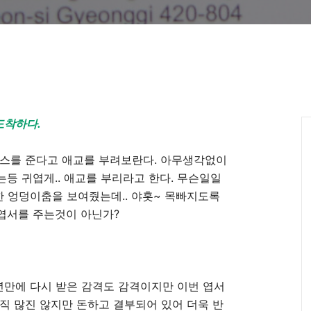
도착하다.
너스를 준다고 애교를 부려보란다. 아무생각없이
등 귀엽게.. 애교를 부리라고 한다. 무슨일일
)한 엉덩이춤을 보여줬는데.. 야홋~ 목빠지도록
엽서를 주는것이 아닌가?
19년만에 다시 받은 감격도 감격이지만 이번 엽서
직 많진 않지만 돈하고 결부되어 있어 더욱 반