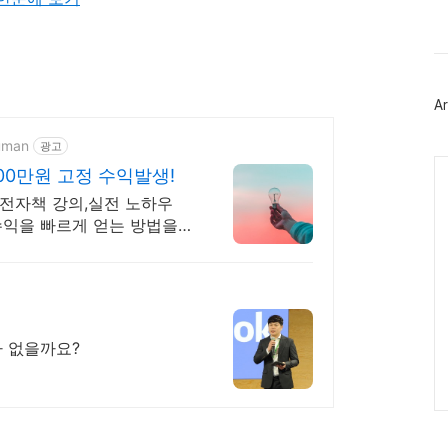
북
트
위
터
플
러
Ar
그
인
human
광고
Ca
00만원 고정 수익발생!
전자책 강의,실전 노하우
수익을 빠르게 얻는 방법을
 배워요!
가 없을까요?