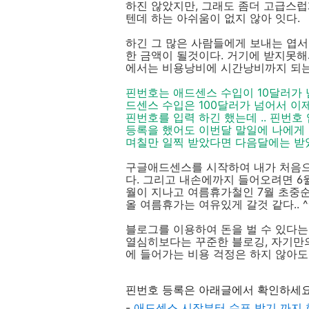
하진 않았지만, 그래도 좀더 고급스럽
텐데 하는 아쉬움이 없지 않아 잇다.
하긴 그 많은 사람들에게 보내는 엽
한 금액이 될것이다. 거기에 받지못
에서는 비용낭비에 시간낭비까지 되는
핀번호는 애드센스 수입이 10달러가 
드센스 수입은 100달러가 넘어서 이
핀번호를 입력 하긴 했는데 .. 핀번호
등록을 했어도 이번달 말일에 나에게
며칠만 일찍 받았다면 다음달에는 받았
구글애드센스를 시작하여 내가 처음으
다. 그리고 내손에까지 들어오려면 6
월이 지나고 여름휴가철인 7월 초중순
올 여름휴가는 여유있게 갈것 같다.. ^
블로그를 이용하여 돈을 벌 수 있다는
열심히보다는 꾸준한 블로깅, 자기만
에 들어가는 비용 걱정은 하지 않아도 
핀번호 등록은 아래글에서 확인하세요
-
애드센스 시작부터 수표 받기 까지 