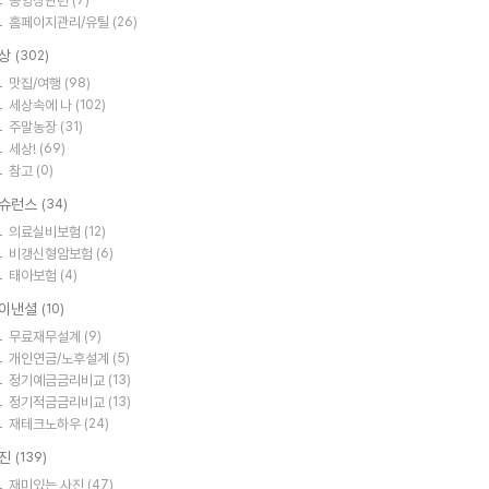
동영상관련
(7)
홈페이지관리/유틸
(26)
상
(302)
맛집/여행
(98)
세상속에 나
(102)
주말농장
(31)
세상!
(69)
참고
(0)
슈런스
(34)
의료실비보험
(12)
비갱신형암보험
(6)
태아보험
(4)
이낸셜
(10)
무료재무설계
(9)
개인연금/노후설계
(5)
정기예금금리비교
(13)
정기적금금리비교
(13)
재테크노하우
(24)
진
(139)
재미있는 사진
(47)