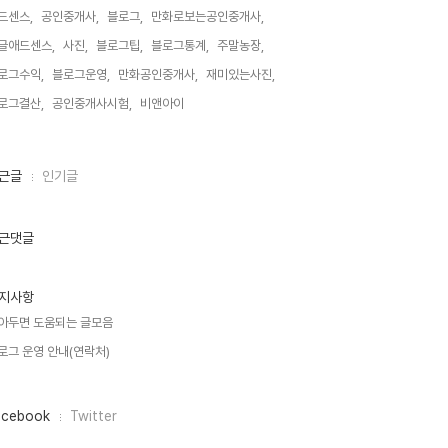
드센스,
공인중개사,
블로그,
만화로보는공인중개사,
글애드센스,
사진,
블로그팁,
블로그통계,
주말농장,
로그수익,
블로그운영,
만화공인중개사,
재미있는사진,
로그결산,
공인중개사시험,
비앤아이,
근글
인기글
근댓글
지사항
아두면 도움되는 글모음
로그 운영 안내(연락처)
acebook
Twitter