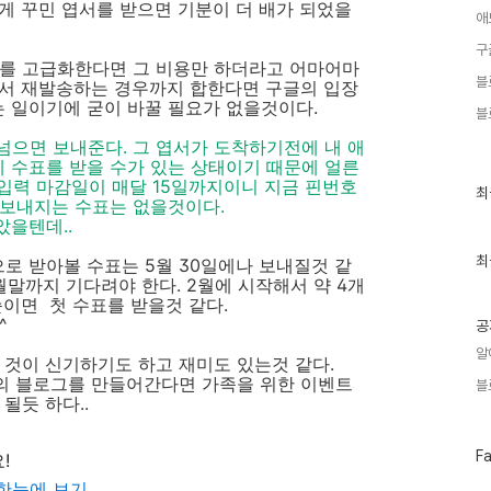
게 꾸민 엽서를 받으면 기분이 더 배가 되었을
애
구
서를 고급화한다면 그 비용만 하더라고 어마어마
블
해서 재발송하는 경우까지 합한다면 구글의 입장
 일이기에 굳이 바꿀 필요가 없을것이다.
블
넘으면 보내준다. 그 엽서가 도착하기전에 내 애
제 수표를 받을 수가 있는 상태이기 때문에 얼른
 입력 마감일이 매달 15일까지이니 지금 핀번호
최
최
 보내지는 수표는 없을것이다.
근
을텐데..
글
과
인
최
로 받아볼 수표는 5월 30일에나 보내질것 같
기
월말까지 기다려야 한다. 2월에 시작해서 약 4개
글
이면 첫 수표를 받을것 같다.
^
공
알
 것이 신기하기도 하고 재미도 있는것 같다.
의 블로그를 만들어간다면 가족을 위한 이벤트
블
될듯 하다..
페
F
!
이
한눈에 보기
스